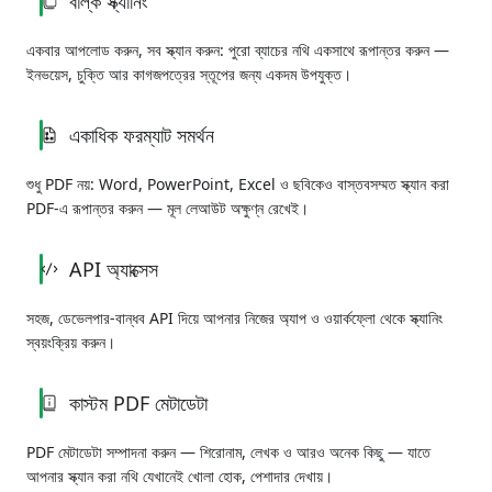
বাল্ক স্ক্যানিং
একবার আপলোড করুন, সব স্ক্যান করুন: পুরো ব্যাচের নথি একসাথে রূপান্তর করুন —
ইনভয়েস, চুক্তি আর কাগজপত্রের স্তূপের জন্য একদম উপযুক্ত।
একাধিক ফরম্যাট সমর্থন
শুধু PDF নয়: Word, PowerPoint, Excel ও ছবিকেও বাস্তবসম্মত স্ক্যান করা
PDF-এ রূপান্তর করুন — মূল লেআউট অক্ষুণ্ন রেখেই।
API অ্যাক্সেস
সহজ, ডেভেলপার-বান্ধব API দিয়ে আপনার নিজের অ্যাপ ও ওয়ার্কফ্লো থেকে স্ক্যানিং
স্বয়ংক্রিয় করুন।
কাস্টম PDF মেটাডেটা
PDF মেটাডেটা সম্পাদনা করুন — শিরোনাম, লেখক ও আরও অনেক কিছু — যাতে
আপনার স্ক্যান করা নথি যেখানেই খোলা হোক, পেশাদার দেখায়।