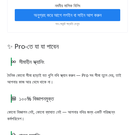
নমনীয় মাসিক বিলিং
অনুগ্রহ করে আগে লগইন বা সাইন আপ করুন
সব পেমেন্ট পদ্ধতি দেখুন
✨ Pro-তে যা যা পাবেন
সীমাহীন স্ক্যানিং
দৈনিক কোনো সীমা ছাড়াই যত খুশি নথি স্ক্যান করুন — Pro সব সীমা তুলে দেয়, তাই
আপনার কাজ আর থেমে থাকে না।
১০০% বিজ্ঞাপনমুক্ত
কোনো বিজ্ঞাপন নেই, কোনো ব্যাঘাত নেই — আপনার নথির জন্য একটি পরিচ্ছন্ন
কর্মপরিবেশ।