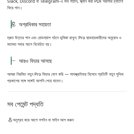
Slack, Discord বা Telegram-এ নথি পাঠান, স্ক্যান করা PDF সরাসরি চ্যাটেই
ফিরে পান।
অগ্রাধিকার সহায়তা
দ্রুত উত্তর পান এবং রোডম্যাপ গঠনে ভূমিকা রাখুন: Pro ব্যবহারকারীদের অনুরোধ ও
মতামত সবার আগে বিবেচিত হয়।
আরও ফিচার আসছে
আমরা নিয়মিত নতুন Pro ফিচার যোগ করি — সাবস্ক্রাইবার হিসেবে প্রতিটি নতুন সুবিধা
প্রকাশের সঙ্গে সঙ্গেই আপনি পেয়ে যাবেন।
সব পেমেন্ট পদ্ধতি
অনুগ্রহ করে আগে লগইন বা সাইন আপ করুন